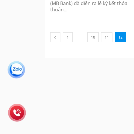
(MB Bank) đã diễn ra lễ ký kết thỏa
thuận...
...
1
10
11
12