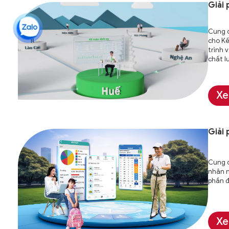
Giải
Cung c
cho Kế
trình 
chất l
Xe
Giải
Cung 
nhân n
phần đ
Xe