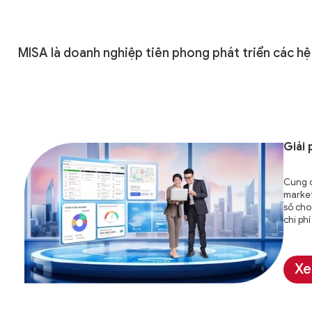
MISA là doanh nghiệp tiên phong phát triển các hệ
Giải
Cung c
market
số cho
chi ph
Xe