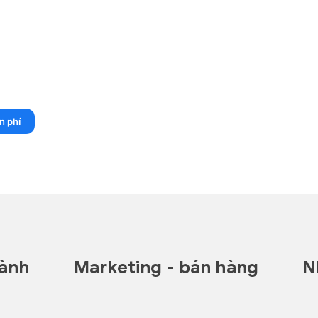
n phí
hành
Marketing - bán hàng
N