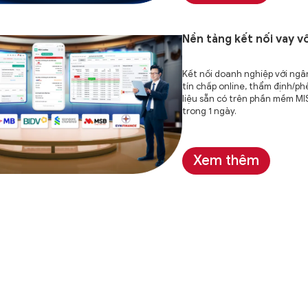
Nền tảng kết nối vay 
Kết nối doanh nghiệp với ngâ
tín chấp online, thẩm định/p
liệu sẵn có trên phần mềm MI
trong 1 ngày.
Xem thêm