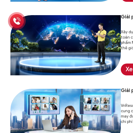
Giải
Xây dự
toán c
phẩm M
thế giớ
Xe
Giải
VnReso
cung c
may đo
chi ph