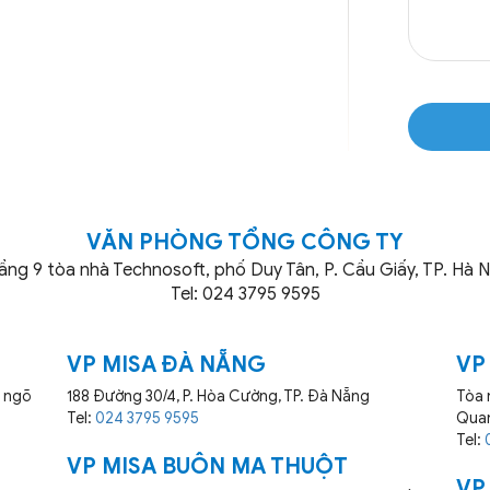
VĂN PHÒNG TỔNG CÔNG TY
ầng 9 tòa nhà Technosoft, phố Duy Tân, P. Cầu Giấy, TP. Hà N
Tel: 024 3795 9595
VP MISA ĐÀ NẴNG
VP
6 ngõ
188 Đường 30/4, P. Hòa Cường, TP. Đà Nẵng
Tòa 
Tel:
024 3795 9595
Quan
Tel:
VP MISA BUÔN MA THUỘT
VP