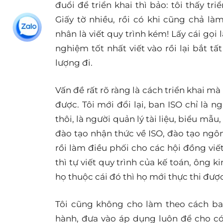
đuổi để triển khai thì bảo: tôi thấy tri
Giấy tờ nhiều, rồi có khi cũng chả là
nhân là viết quy trình kém! Lấy cái gọi
nghiệm tốt nhất viết vào rồi lại bắt tấ
lượng đi.
Vấn đề rất rõ ràng là cách triển khai mà
được. Tôi mới đổi lại, ban ISO chỉ là n
thôi, là người quản lý tài liệu, biểu mẫu
đào tạo nhận thức về ISO, đào tạo ngôn
rồi làm điều phối cho các hội đồng viế
thì tự viết quy trình của kế toán, ông k
họ thuộc cái đó thì họ mới thực thi được
Tôi cũng không cho làm theo cách ba
hành, đưa vào áp dụng luôn để cho có