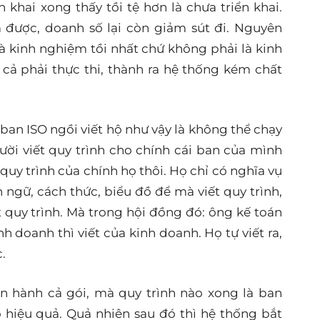
ển khai xong thấy tồi tệ hơn là chưa triển khai.
m được, doanh số lại còn giảm sút đi. Nguyên
 là kinh nghiệm tồi nhất chứ không phải là kinh
t cả phải thực thi, thành ra hệ thống kém chất
 ban ISO ngồi viết hộ như vậy là không thể chạy
gười viết quy trình cho chính cái ban của mình
, quy trình của chính họ thôi. Họ chỉ có nghĩa vụ
 ngữ, cách thức, biểu đồ để mà viết quy trình,
t quy trình. Mà trong hội đồng đó: ông kế toán
inh doanh thì viết của kinh doanh. Họ tự viết ra,
.
n hành cả gói, mà quy trình nào xong là ban
 hiệu quả.
Quả nhiên sau đó thì hệ thống bắt