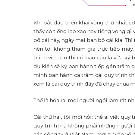
Khi bắt đầu triển khai vòng thứ nhất cỡ
thấy có tiếng lao xao hay tiếng vọng gì
bố cái này, ngày mai ban bố cái kia. Th
nên tôi không tham gia trực tiếp mấy. 
trách việc đó thì có báo cáo là vừa ký
dự kiến sẽ ký ban hành tiếp gần trăm qu
mình ban hành cả trăm cái quy trình thì
xem là cái quy trình đấy đã chạy chưa 
Thế là hóa ra, mọi người ngồi làm rất n
Cái thứ hai, tôi mới hỏi: thế ai viết quy 
quy trình mà không phải những người th
các công ty ở Việt Nam, mời tư vấn về I