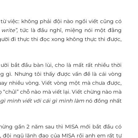
từ việc: không phải đội nào ngồi viết cũng có
 write”
,
tức là đầu nghĩ, miệng nói một đằng
ười đi thực thi đọc xong không thực thi được,
.
ười bắt đầu bàn lùi, cho là mất rất nhiều thời
 gì. Nhưng tôi thấy được vấn đề là cái vòng
quay nhiều vòng. Viết vòng một mà chưa được,
 “chửi” chỗ nào mà viết lại. Viết chừng nào mà
i gì mình viết với cái gì mình làm
nó đồng nhất
chừng gần 2 năm sau thì MISA mới bắt đầu có
, đội ngũ lãnh đạo của MISA rồi anh em rất tự