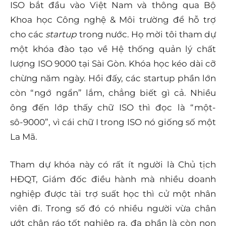
ISO bắt đầu vào Việt Nam và thông qua Bộ
Khoa học Công nghệ & Môi trường để hỗ trợ
cho các
startup
trong nước. Họ mời tôi tham dự
một khóa đào tạo về Hệ thống quản lý chất
lượng ISO 9000 tại Sài Gòn. Khóa học kéo dài cỡ
chừng năm ngày. Hồi đấy, các startup phần lớn
còn “ngớ ngẩn” lắm, chẳng biết gì cả. Nhiều
ông đến lớp thấy chữ ISO thì đọc là “một-
sô-9000”, vì cái chữ I trong ISO nó giống số một
La Mã.
Tham dự khóa này có rất ít người là Chủ tịch
HĐQT, Giám đốc điều hành mà nhiều doanh
nghiệp được tài trợ suất học thì cử một nhân
viên đi. Trong số đó có nhiều người vừa chân
ướt chân ráo tốt nghiệp ra, đa phần là còn non