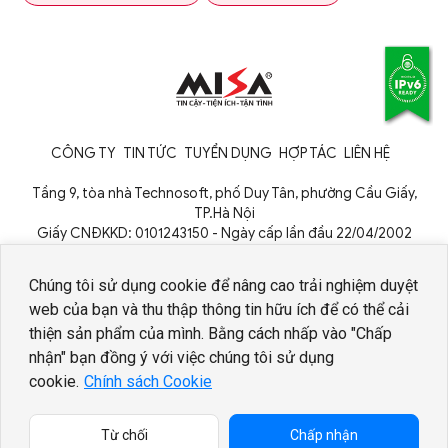
CÔNG TY
TIN TỨC
TUYỂN DỤNG
HỢP TÁC
LIÊN HỆ
Tầng 9, tòa nhà Technosoft, phố Duy Tân, phường Cầu Giấy,
TP.Hà Nội
Giấy CNĐKKD: 0101243150 - Ngày cấp lần đầu 22/04/2002
Cơ quan cấp: Phòng Đăng ký kinh doanh - Sở Kế hoạch và Đầu tư
TP. Hà Nội
Chúng tôi sử dụng cookie để nâng cao trải nghiệm duyệt
web của bạn và thu thập thông tin hữu ích để có thể cải
thiện sản phẩm của mình. Bằng cách nhấp vào "Chấp
nhận" bạn đồng ý với việc chúng tôi sử dụng
cookie.
Chính sách Cookie
Copyright © 1994 - 2026 MISA JSC
Chính sách bảo vệ dữ liệu cá
nhân
Từ chối
Chấp nhận