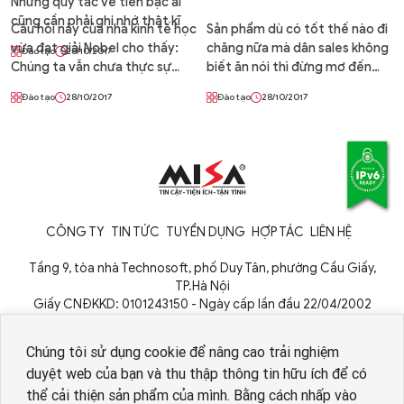
Những quy tắc về tiền bạc ai
cũng cần phải ghi nhớ thật kĩ
Câu hỏi này của nhà kinh tế học
Sản phẩm dù có tốt thế nào đi
vừa đạt giải Nobel cho thấy:
chăng nữa mà dân sales không
Đào tạo
28/10/2017
Chúng ta vẫn chưa thực sự
biết ăn nói thì đừng mơ đến
hiểu rõ về tiền bạc
chuyện bán hàng
Đào tạo
28/10/2017
Đào tạo
28/10/2017
CÔNG TY
TIN TỨC
TUYỂN DỤNG
HỢP TÁC
LIÊN HỆ
Tầng 9, tòa nhà Technosoft, phố Duy Tân, phường Cầu Giấy,
TP.Hà Nội
Giấy CNĐKKD: 0101243150 - Ngày cấp lần đầu 22/04/2002
Cơ quan cấp: Phòng Đăng ký kinh doanh - Sở Kế hoạch và Đầu tư
TP. Hà Nội
Chúng tôi sử dụng cookie để nâng cao trải nghiệm
duyệt web của bạn và thu thập thông tin hữu ích để có
thể cải thiện sản phẩm của mình. Bằng cách nhấp vào