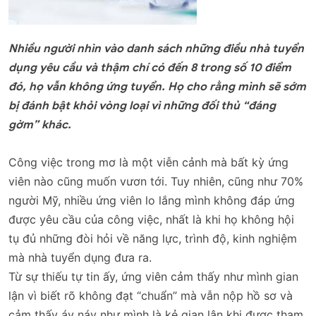
Nhiều người nhìn vào danh sách những điều nhà tuyển
dụng yêu cầu và thậm chí có đến 8 trong số 10 điểm
đó, họ vẫn không ứng tuyển. Họ cho rằng mình sẽ sớm
bị đánh bật khỏi vòng loại vì những đối thủ “đáng
gờm” khác.
Công việc trong mơ là một viễn cảnh mà bất kỳ ứng
viên nào cũng muốn vươn tới. Tuy nhiên, cũng như 70%
người Mỹ, nhiều ứng viên lo lắng mình không đáp ứng
được yêu cầu của công việc, nhất là khi họ không hội
tụ đủ những đòi hỏi về năng lực, trình độ, kinh nghiệm
mà nhà tuyển dụng đưa ra.
Từ sự thiếu tự tin ấy, ứng viên cảm thấy như mình gian
lận vì biết rõ không đạt “chuẩn” mà vẫn nộp hồ sơ và
cảm thấy áy náy như mình là kẻ gian lận khi được tham