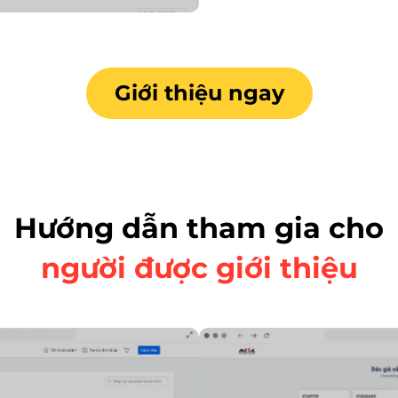
Giới thiệu ngay
Hướng dẫn tham gia cho
người được giới thiệu