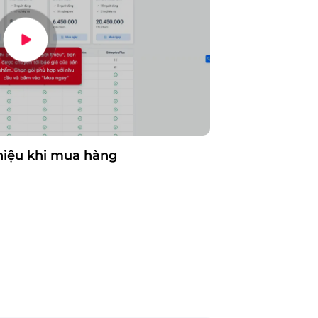
hiệu khi mua hàng