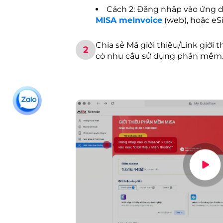
Cách 2: Đăng nhập vào ứng
MISA meInvoice
(web), hoặc eS
Chia sẻ Mã giới thiệu/Link giới 
2
có nhu cầu sử dụng phần mềm