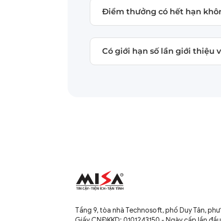
Điểm thưởng có hết hạn khô
Có giới hạn số lần giới thiệu
Tầng 9, tòa nhà Technosoft, phố Duy Tân, ph
Giấy CNĐKKD: 0101243150 - Ngày cấp lần đầ