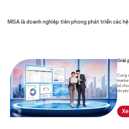
MISA là doanh nghiệp tiên phong phát triển các hệ
Giải
Cung c
market
số cho
chi ph
Xe