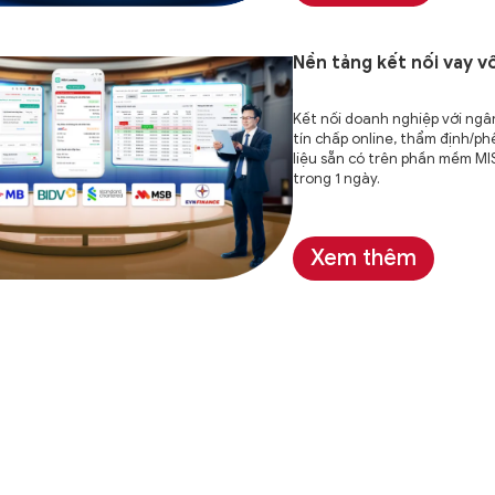
Nền tảng kết nối vay 
Kết nối doanh nghiệp với ngâ
tín chấp online, thẩm định/p
liệu sẵn có trên phần mềm MI
trong 1 ngày.
Xem thêm