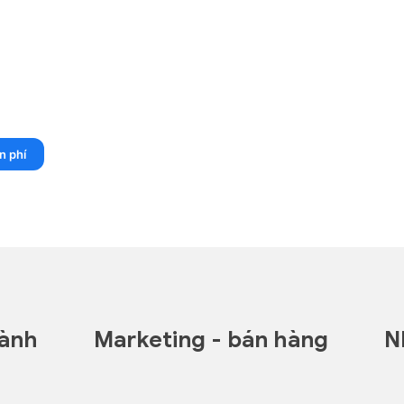
n phí
hành
Marketing - bán hàng
N