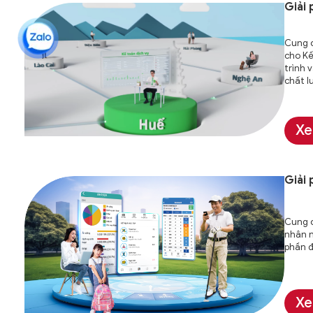
Giải
Cung c
cho Kế
trình 
chất l
Xe
Giải
Cung 
nhân n
phần đ
Xe