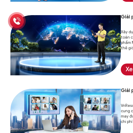
Giải
Xây dự
toán c
phẩm M
thế giớ
Xe
Giải
VnReso
cung c
may đo
chi ph