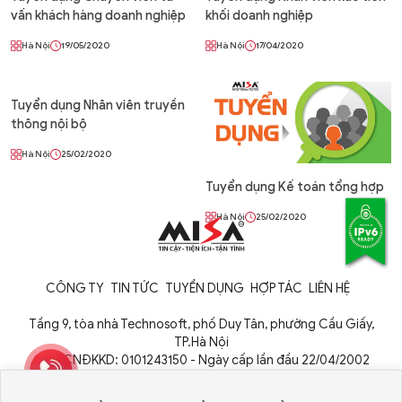
vấn khách hàng doanh nghiệp
khối doanh nghiệp
Hà Nội
19/05/2020
Hà Nội
17/04/2020
Tuyển dụng Nhân viên truyền
thông nội bộ
Hà Nội
25/02/2020
Tuyển dụng Kế toán tổng hợp
Hà Nội
25/02/2020
CÔNG TY
TIN TỨC
TUYỂN DỤNG
HỢP TÁC
LIÊN HỆ
Tầng 9, tòa nhà Technosoft, phố Duy Tân, phường Cầu Giấy,
TP.Hà Nội
Giấy CNĐKKD: 0101243150 - Ngày cấp lần đầu 22/04/2002
Cơ quan cấp: Phòng Đăng ký kinh doanh - Sở Kế hoạch và Đầu tư
TP. Hà Nội