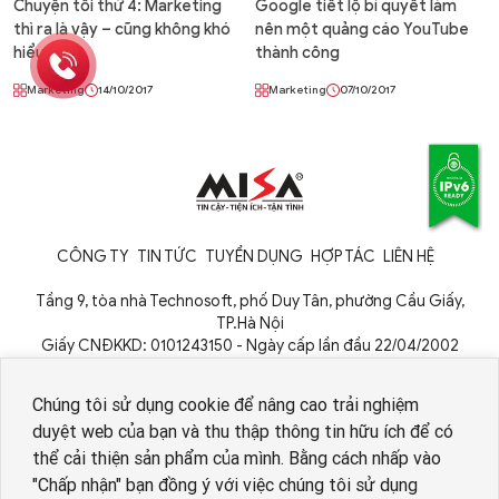
Chuyện tối thứ 4: Marketing
Google tiết lộ bí quyết làm
thì ra là vậy – cũng không khó
nên một quảng cáo YouTube
hiểu lắm
thành công
Marketing
14/10/2017
Marketing
07/10/2017
CÔNG TY
TIN TỨC
TUYỂN DỤNG
HỢP TÁC
LIÊN HỆ
Tầng 9, tòa nhà Technosoft, phố Duy Tân, phường Cầu Giấy,
TP.Hà Nội
Giấy CNĐKKD: 0101243150 - Ngày cấp lần đầu 22/04/2002
Cơ quan cấp: Phòng Đăng ký kinh doanh - Sở Kế hoạch và Đầu tư
TP. Hà Nội
Chúng tôi sử dụng cookie để nâng cao trải nghiệm
duyệt web của bạn và thu thập thông tin hữu ích để có
thể cải thiện sản phẩm của mình. Bằng cách nhấp vào
"Chấp nhận" bạn đồng ý với việc chúng tôi sử dụng