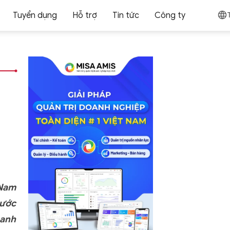
Tuyển dụng
Hỗ trợ
Tin tức
Công ty
Nam
bước
oanh