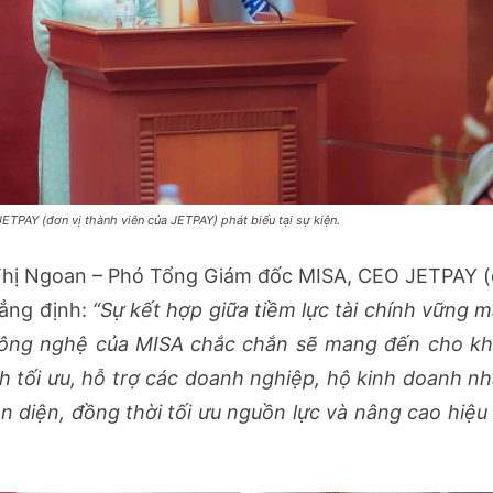
PAY (đơn vị thành viên của JETPAY) phát biểu tại sự kiện.
ễn Thị Ngoan – Phó Tổng Giám đốc MISA, CEO JETPAY 
hẳng định:
“Sự kết hợp giữa tiềm lực tài chính vững 
công nghệ của MISA chắc chắn sẽ mang đến cho k
nh tối ưu, hỗ trợ các doanh nghiệp, hộ kinh doanh n
 diện, đồng thời tối ưu nguồn lực và nâng cao hiệu