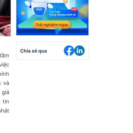
Chia sẻ qua
 tầm
việc
hính
n và
 giá
 tin
phát