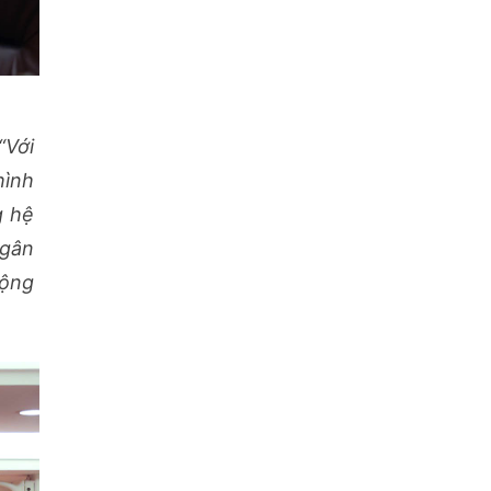
“Với
hình
g hệ
Ngân
động