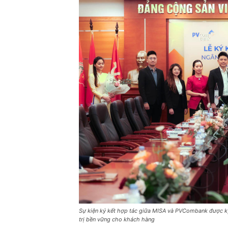
Sự kiện ký kết hợp tác giữa MISA và PVCombank được kỳ v
trị bền vững cho khách hàng