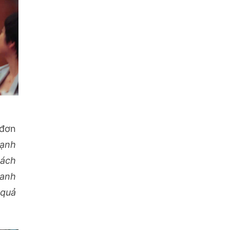
(đơn
mạnh
hách
hanh
 quả