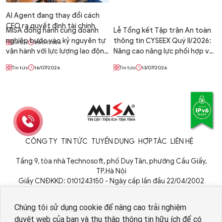
vận hành 24/7 cùng AI Agent
AI Agent đang thay đổi cách
CFO ra quyết định tài chính
MISA đồng hành cùng doanh
Lễ Tổng kết Tập trận An toàn
nghiệp bước vào kỷ nguyên tự
thông tin CYSEEX Quý II/2026:
Tin tức
28/07/2026
vận hành với lực lượng lao động
Nâng cao năng lực phối hợp và
số AI Agent
phòng thủ an ninh mạng
Tin tức
16/07/2026
Tin tức
13/07/2026
CÔNG TY
TIN TỨC
TUYỂN DỤNG
HỢP TÁC
LIÊN HỆ
Tầng 9, tòa nhà Technosoft, phố Duy Tân, phường Cầu Giấy,
TP.Hà Nội
Giấy CNĐKKD: 0101243150 - Ngày cấp lần đầu 22/04/2002
Cơ quan cấp: Phòng Đăng ký kinh doanh - Sở Kế hoạch và Đầu tư
TP. Hà Nội
Chúng tôi sử dụng cookie để nâng cao trải nghiệm
duyệt web của bạn và thu thập thông tin hữu ích để có