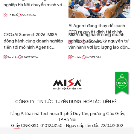
nghiệp Hà Nội chuyển mình với
Agentic Enterprise – Doanh
Tin tức
31/07/2026
nghiệp tự vận hành
AI Agent đang thay đổi cách
CFO ra quyết định tài chính
CEOxAI Summit 2026: MISA
MISA đồng hành cùng doanh
đồng hành cùng doanh nghiệp
nghiệp bước vào kỷ nguyên tự
Tin tức
28/07/2026
tiến tới mô hình Agentic
vận hành với lực lượng lao động
Enterprise – Doanh nghiệp tự
số AI Agent
Sự kiện
23/07/2026
Tin tức
16/07/2026
vận hành 24/7 cùng AI Agent
CÔNG TY
TIN TỨC
TUYỂN DỤNG
HỢP TÁC
LIÊN HỆ
Tầng 9, tòa nhà Technosoft, phố Duy Tân, phường Cầu Giấy,
TP.Hà Nội
Giấy CNĐKKD: 0101243150 - Ngày cấp lần đầu 22/04/2002
Cơ quan cấp: Phòng Đăng ký kinh doanh - Sở Kế hoạch và Đầu tư