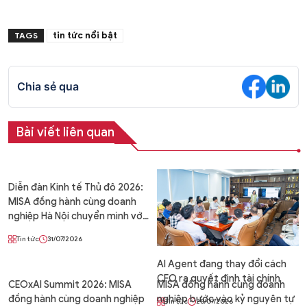
tin tức nổi bật
TAGS
Chia sẻ qua
Bài viết liên quan
Diễn đàn Kinh tế Thủ đô 2026:
MISA đồng hành cùng doanh
nghiệp Hà Nội chuyển mình với
Agentic Enterprise – Doanh
Tin tức
31/07/2026
nghiệp tự vận hành
AI Agent đang thay đổi cách
CFO ra quyết định tài chính
CEOxAI Summit 2026: MISA
MISA đồng hành cùng doanh
đồng hành cùng doanh nghiệp
nghiệp bước vào kỷ nguyên tự
Tin tức
28/07/2026