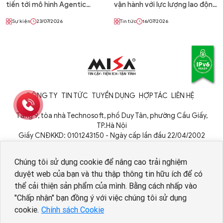
tiến tới mô hình Agentic
vận hành với lực lượng lao động
Enterprise – Doanh nghiệp tự
số AI Agent
Sự kiện
23/07/2026
Tin tức
16/07/2026
vận hành 24/7 cùng AI Agent
CÔNG TY
TIN TỨC
TUYỂN DỤNG
HỢP TÁC
LIÊN HỆ
Tầng 9, tòa nhà Technosoft, phố Duy Tân, phường Cầu Giấy,
TP.Hà Nội
Giấy CNĐKKD: 0101243150 - Ngày cấp lần đầu 22/04/2002
Cơ quan cấp: Phòng Đăng ký kinh doanh - Sở Kế hoạch và Đầu tư
TP. Hà Nội
Chúng tôi sử dụng cookie để nâng cao trải nghiệm
duyệt web của bạn và thu thập thông tin hữu ích để có
thể cải thiện sản phẩm của mình. Bằng cách nhấp vào
"Chấp nhận" bạn đồng ý với việc chúng tôi sử dụng
cookie.
Chính sách Cookie
Copyright © 1994 - 2026 MISA JSC