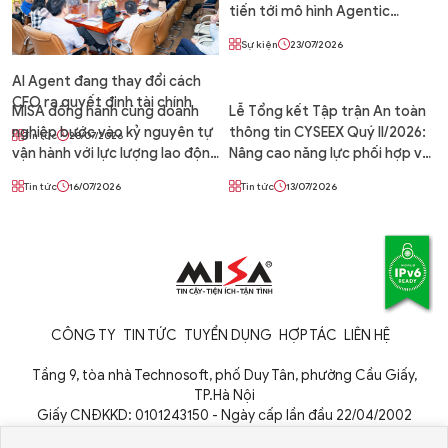
tiến tới mô hình Agentic
Enterprise – Doanh nghiệp tự
Sự kiện
23/07/2026
vận hành 24/7 cùng AI Agent
AI Agent đang thay đổi cách
CFO ra quyết định tài chính
MISA đồng hành cùng doanh
Lễ Tổng kết Tập trận An toàn
nghiệp bước vào kỷ nguyên tự
thông tin CYSEEX Quý II/2026:
Tin tức
28/07/2026
vận hành với lực lượng lao động
Nâng cao năng lực phối hợp và
số AI Agent
phòng thủ an ninh mạng
Tin tức
16/07/2026
Tin tức
13/07/2026
CÔNG TY
TIN TỨC
TUYỂN DỤNG
HỢP TÁC
LIÊN HỆ
Tầng 9, tòa nhà Technosoft, phố Duy Tân, phường Cầu Giấy,
TP.Hà Nội
Giấy CNĐKKD: 0101243150 - Ngày cấp lần đầu 22/04/2002
Cơ quan cấp: Phòng Đăng ký kinh doanh - Sở Kế hoạch và Đầu tư