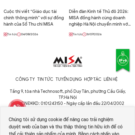
Cuộc thi viết “Giáo dục tài
Diễn đàn Kinh tế Thủ đô 2026:
chính thông minh” với sự đồng
MISA đồng hành cùng doanh
hành của Sổ Thu chi MISA
nghiệp Hà Nội chuyển mình với
Agentic Enterprise – Doanh
Tin tức
04/08/2026
Tin tức
31/07/2026
nghiệp tự vận hành
CÔNG TY
TIN TỨC
TUYỂN DỤNG
HỢP TÁC
LIÊN HỆ
Tầng 9, tòa nhà Technosoft, phố Duy Tân, phường Cầu Giấy,
TP.Hà Nội
Giấy CNĐKKD: 0101243150 - Ngày cấp lần đầu 22/04/2002
Cơ quan cấp: Phòng Đăng ký kinh doanh - Sở Kế hoạch và Đầu tư
TP. Hà Nội
Chúng tôi sử dụng cookie để nâng cao trải nghiệm
duyệt web của bạn và thu thập thông tin hữu ích để có
thể cải thiện sản phẩm của mình. Bằng cách nhấp vào