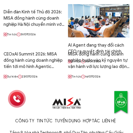
Diễn đàn Kinh tế Thủ đô 2026:
MISA đồng hành cùng doanh
nghiệp Hà Nội chuyển mình với
Agentic Enterprise – Doanh
Tin tức
31/07/2026
nghiệp tự vận hành
AI Agent đang thay đổi cách
CFO ra quyết định tài chính
CEOxAI Summit 2026: MISA
MISA đồng hành cùng doanh
đồng hành cùng doanh nghiệp
nghiệp bước vào kỷ nguyên tự
Tin tức
28/07/2026
tiến tới mô hình Agentic
vận hành với lực lượng lao động
Enterprise – Doanh nghiệp tự
số AI Agent
Sự kiện
23/07/2026
Tin tức
16/07/2026
vận hành 24/7 cùng AI Agent
CÔNG TY
TIN TỨC
TUYỂN DỤNG
HỢP TÁC
LIÊN HỆ
Tầng 9, tòa nhà Technosoft, phố Duy Tân, phường Cầu Giấy,