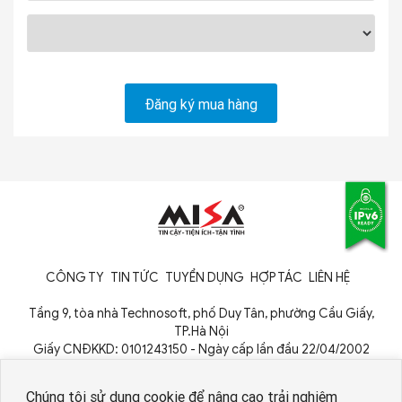
CÔNG TY
TIN TỨC
TUYỂN DỤNG
HỢP TÁC
LIÊN HỆ
Tầng 9, tòa nhà Technosoft, phố Duy Tân, phường Cầu Giấy,
TP.Hà Nội
Giấy CNĐKKD: 0101243150 - Ngày cấp lần đầu 22/04/2002
Cơ quan cấp: Phòng Đăng ký kinh doanh - Sở Kế hoạch và Đầu tư
TP. Hà Nội
Chúng tôi sử dụng cookie để nâng cao trải nghiệm