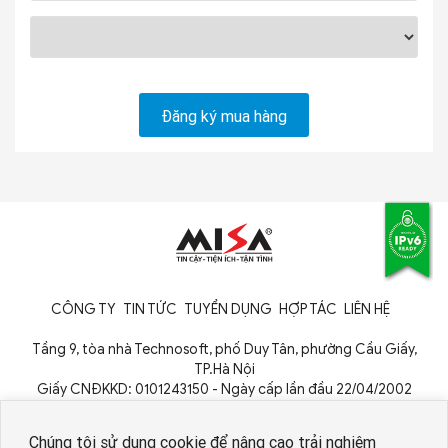
CÔNG TY
TIN TỨC
TUYỂN DỤNG
HỢP TÁC
LIÊN HỆ
Tầng 9, tòa nhà Technosoft, phố Duy Tân, phường Cầu Giấy,
TP.Hà Nội
Giấy CNĐKKD: 0101243150 - Ngày cấp lần đầu 22/04/2002
Cơ quan cấp: Phòng Đăng ký kinh doanh - Sở Kế hoạch và Đầu tư
TP. Hà Nội
Chúng tôi sử dụng cookie để nâng cao trải nghiệm