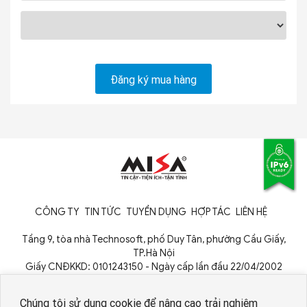
CÔNG TY
TIN TỨC
TUYỂN DỤNG
HỢP TÁC
LIÊN HỆ
Tầng 9, tòa nhà Technosoft, phố Duy Tân, phường Cầu Giấy,
TP.Hà Nội
Giấy CNĐKKD: 0101243150 - Ngày cấp lần đầu 22/04/2002
Cơ quan cấp: Phòng Đăng ký kinh doanh - Sở Kế hoạch và Đầu tư
TP. Hà Nội
Chúng tôi sử dụng cookie để nâng cao trải nghiệm