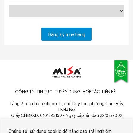
CÔNG TY
TIN TỨC
TUYỂN DỤNG
HỢP TÁC
LIÊN HỆ
Tầng 9, tòa nhà Technosoft, phố Duy Tân, phường Cầu Giấy,
TP.Hà Nội
Giấy CNĐKKD: 0101243150 - Ngày cấp lần đầu 22/04/2002
Cơ quan cấp: Phòng Đăng ký kinh doanh - Sở Kế hoạch và Đầu tư
TP. Hà Nội
Chúng tôi sử dụng cookie để nâng cao trải nghiệm