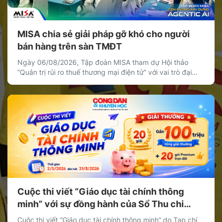
MISA chia sẻ giải pháp gỡ khó cho người
bán hàng trên sàn TMĐT
Ngày 06/08/2026, Tập đoàn MISA tham dự Hội thảo
“Quản trị rủi ro thuế thương mại điện tử” với vai trò đại
diện khối doanh nghiệp cung cấp giải pháp công nghệ,
chia sẻ giải pháp giúp cá nhân, hộ kinh doanh và doanh
nghiệp bán hàng trên nền tảng thương mại điện tử quản
[…]
Cuộc thi viết “Giáo dục tài chính thông
minh” với sự đồng hành của Sổ Thu chi
MISA
Cuộc thi viết “Giáo dục tài chính thông minh” do Tạp chí