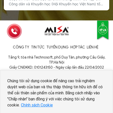
Công dân và Khuyến học (Hội Khuyến học Việt Nam) tổ
chức đã chính thức được phát động, với sự đồng hành
của Sổ Thu Chi MISA trong vai trò nhà tài trợ giải thưởng.
Cuộc thi hướng tới mục tiêu lan tỏa […]
CÔNG TY
TIN TỨC
TUYỂN DỤNG
HỢP TÁC
LIÊN HỆ
Tầng 9, tòa nhà Technosoft, phố Duy Tân, phường Cầu Giấy,
TP.Hà Nội
Giấy CNĐKKD: 0101243150 - Ngày cấp lần đầu 22/04/2002
Cơ quan cấp: Phòng Đăng ký kinh doanh - Sở Kế hoạch và Đầu tư
TP. Hà Nội
Chúng tôi sử dụng cookie để nâng cao trải nghiệm
duyệt web của bạn và thu thập thông tin hữu ích để có
thể cải thiện sản phẩm của mình. Bằng cách nhấp vào
Nhân viên AI tuyển dụng
"Chấp nhận" bạn đồng ý với việc chúng tôi sử dụng
cookie.
Chính sách Cookie
Copyright © 1994 - 2026 MISA JSC
Chính sách bảo vệ dữ liệu cá