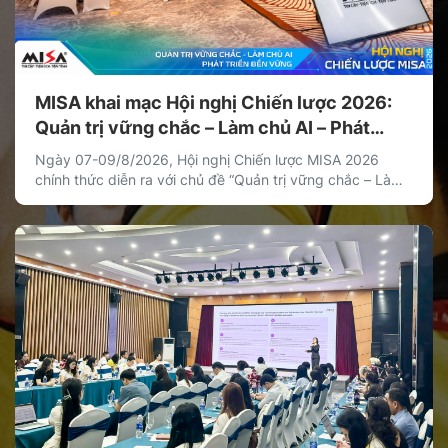
MISA khai mạc Hội nghị Chiến lược 2026:
Quản trị vững chắc – Làm chủ AI – Phát
triển bền vững
Ngày 07-09/8/2026, Hội nghị Chiến lược MISA 2026
chính thức diễn ra với chủ đề “Quản trị vững chắc – Làm
chủ AI – Phát triển bền vững”. Hội nghị là hoạt động chiến
lược thường niên của MISA nhằm thống nhất định hướng
phát triển dài hạn, xác lập các ưu tiên chiến lược […]