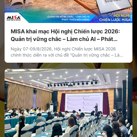
MISA khai mạc Hội nghị Chiến lược 2026:
Quản trị vững chắc – Làm chủ AI – Phát
triển bền vững
Ngày 07-09/8/2026, Hội nghị Chiến lược MISA 2026
chính thức diễn ra với chủ đề “Quản trị vững chắc – Làm
chủ AI – Phát triển bền vững”. Hội nghị là hoạt động chiến
lược thường niên của MISA nhằm thống nhất định hướng
phát triển dài hạn, xác lập các ưu tiên chiến lược […]