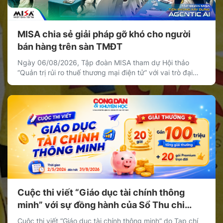
MISA chia sẻ giải pháp gỡ khó cho người
bán hàng trên sàn TMĐT
Ngày 06/08/2026, Tập đoàn MISA tham dự Hội thảo
“Quản trị rủi ro thuế thương mại điện tử” với vai trò đại
diện khối doanh nghiệp cung cấp giải pháp công nghệ,
chia sẻ giải pháp giúp cá nhân, hộ kinh doanh và doanh
nghiệp bán hàng trên nền tảng thương mại điện tử quản
[…]
Cuộc thi viết “Giáo dục tài chính thông
minh” với sự đồng hành của Sổ Thu chi
MISA
Cuộc thi viết “Giáo dục tài chính thông minh” do Tạp chí