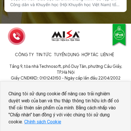
Công dân và Khuyến học (Hội Khuyến học Việt Nam) tổ
chức đã chính thức được phát động, với sự đồng hành
của Sổ Thu Chi MISA trong vai trò nhà tài trợ giải thưởng.
Cuộc thi hướng tới mục tiêu lan tỏa […]
CÔNG TY
TIN TỨC
TUYỂN DỤNG
HỢP TÁC
LIÊN HỆ
Tầng 9, tòa nhà Technosoft, phố Duy Tân, phường Cầu Giấy,
TP.Hà Nội
Giấy CNĐKKD: 0101243150 - Ngày cấp lần đầu 22/04/2002
Cơ quan cấp: Phòng Đăng ký kinh doanh - Sở Kế hoạch và Đầu tư
TP. Hà Nội
Chúng tôi sử dụng cookie để nâng cao trải nghiệm
duyệt web của bạn và thu thập thông tin hữu ích để có
thể cải thiện sản phẩm của mình. Bằng cách nhấp vào
Nhân viên AI tuyển dụng
"Chấp nhận" bạn đồng ý với việc chúng tôi sử dụng
cookie.
Chính sách Cookie
Copyright © 1994 - 2026 MISA JSC
Chính sách bảo vệ dữ liệu cá