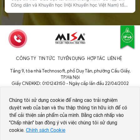
Công dân và Khuyến học (Hội Khuyến học Việt Nam) tổ
chức đã chính thức được phát động, với sự đồng hành
của Sổ Thu Chi MISA trong vai trò nhà tài trợ giải thưởng.
Cuộc thi hướng tới mục tiêu lan tỏa […]
CÔNG TY
TIN TỨC
TUYỂN DỤNG
HỢP TÁC
LIÊN HỆ
Tầng 9, tòa nhà Technosoft, phố Duy Tân, phường Cầu Giấy,
TP.Hà Nội
Giấy CNĐKKD: 0101243150 - Ngày cấp lần đầu 22/04/2002
Cơ quan cấp: Phòng Đăng ký kinh doanh - Sở Kế hoạch và Đầu tư
TP. Hà Nội
Chúng tôi sử dụng cookie để nâng cao trải nghiệm
duyệt web của bạn và thu thập thông tin hữu ích để có
thể cải thiện sản phẩm của mình. Bằng cách nhấp vào
Nhân viên AI tuyển dụng
"Chấp nhận" bạn đồng ý với việc chúng tôi sử dụng
cookie.
Chính sách Cookie
Copyright © 1994 - 2026 MISA JSC
Chính sách bảo vệ dữ liệu cá