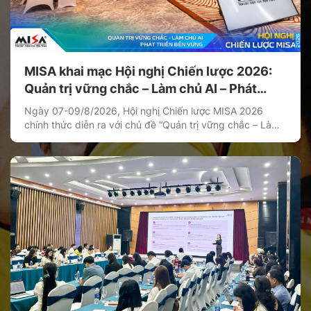
MISA khai mạc Hội nghị Chiến lược 2026:
Quản trị vững chắc – Làm chủ AI – Phát
triển bền vững
Ngày 07-09/8/2026, Hội nghị Chiến lược MISA 2026
chính thức diễn ra với chủ đề “Quản trị vững chắc – Làm
chủ AI – Phát triển bền vững”. Hội nghị là hoạt động chiến
lược thường niên của MISA nhằm thống nhất định hướng
phát triển dài hạn, xác lập các ưu tiên chiến lược […]