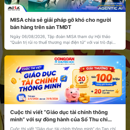
MISA chia sẻ giải pháp gỡ khó cho người
bán hàng trên sàn TMĐT
Ngày 06/08/2026, Tập đoàn MISA tham dự Hội thảo
“Quản trị rủi ro thuế thương mại điện tử” với vai trò đại
diện khối doanh nghiệp cung cấp giải pháp công nghệ,
chia sẻ giải pháp giúp cá nhân, hộ kinh doanh và doanh
nghiệp bán hàng trên nền tảng thương mại điện tử quản
[…]
Cuộc thi viết “Giáo dục tài chính thông
minh” với sự đồng hành của Sổ Thu chi
MISA
Cuộc thi viết “Giáo dục tài chính thông minh” do Tạp chí