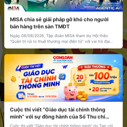
MISA chia sẻ giải pháp gỡ khó cho người
bán hàng trên sàn TMĐT
Ngày 06/08/2026, Tập đoàn MISA tham dự Hội thảo
“Quản trị rủi ro thuế thương mại điện tử” với vai trò đại
diện khối doanh nghiệp cung cấp giải pháp công nghệ,
chia sẻ giải pháp giúp cá nhân, hộ kinh doanh và doanh
nghiệp bán hàng trên nền tảng thương mại điện tử quản
[…]
Cuộc thi viết “Giáo dục tài chính thông
minh” với sự đồng hành của Sổ Thu chi
MISA
Cuộc thi viết “Giáo dục tài chính thông minh” do Tạp chí