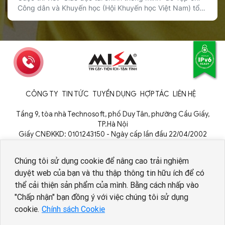
Công dân và Khuyến học (Hội Khuyến học Việt Nam) tổ
chức đã chính thức được phát động, với sự đồng hành
của Sổ Thu Chi MISA trong vai trò nhà tài trợ giải thưởng.
Cuộc thi hướng tới mục tiêu lan tỏa […]
CÔNG TY
TIN TỨC
TUYỂN DỤNG
HỢP TÁC
LIÊN HỆ
Tầng 9, tòa nhà Technosoft, phố Duy Tân, phường Cầu Giấy,
TP.Hà Nội
Giấy CNĐKKD: 0101243150 - Ngày cấp lần đầu 22/04/2002
Cơ quan cấp: Phòng Đăng ký kinh doanh - Sở Kế hoạch và Đầu tư
TP. Hà Nội
Chúng tôi sử dụng cookie để nâng cao trải nghiệm
duyệt web của bạn và thu thập thông tin hữu ích để có
thể cải thiện sản phẩm của mình. Bằng cách nhấp vào
Nhân viên AI tuyển dụng
"Chấp nhận" bạn đồng ý với việc chúng tôi sử dụng
cookie.
Chính sách Cookie
Copyright © 1994 - 2026 MISA JSC
Chính sách bảo vệ dữ liệu cá