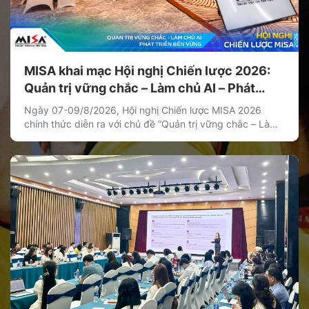
MISA khai mạc Hội nghị Chiến lược 2026:
Quản trị vững chắc – Làm chủ AI – Phát
triển bền vững
Ngày 07-09/8/2026, Hội nghị Chiến lược MISA 2026
chính thức diễn ra với chủ đề “Quản trị vững chắc – Làm
chủ AI – Phát triển bền vững”. Hội nghị là hoạt động chiến
lược thường niên của MISA nhằm thống nhất định hướng
phát triển dài hạn, xác lập các ưu tiên chiến lược […]