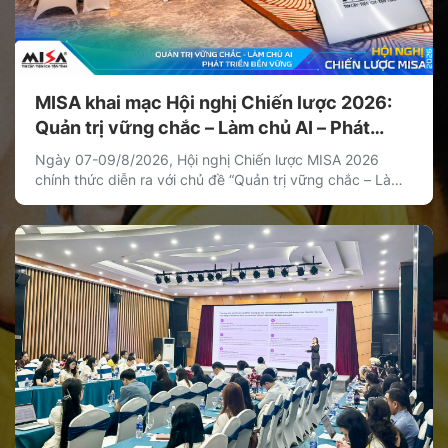
MISA khai mạc Hội nghị Chiến lược 2026:
Quản trị vững chắc – Làm chủ AI – Phát
triển bền vững
Ngày 07-09/8/2026, Hội nghị Chiến lược MISA 2026
chính thức diễn ra với chủ đề “Quản trị vững chắc – Làm
chủ AI – Phát triển bền vững”. Hội nghị là hoạt động chiến
lược thường niên của MISA nhằm thống nhất định hướng
phát triển dài hạn, xác lập các ưu tiên chiến lược […]