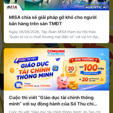
MISA chia sẻ giải pháp gỡ khó cho người
bán hàng trên sàn TMĐT
Ngày 06/08/2026, Tập đoàn MISA tham dự Hội thảo
“Quản trị rủi ro thuế thương mại điện tử” với vai trò đại
diện khối doanh nghiệp cung cấp giải pháp công nghệ,
chia sẻ giải pháp giúp cá nhân, hộ kinh doanh và doanh
nghiệp bán hàng trên nền tảng thương mại điện tử quản
[…]
Cuộc thi viết “Giáo dục tài chính thông
minh” với sự đồng hành của Sổ Thu chi
MISA
Cuộc thi viết “Giáo dục tài chính thông minh” do Tạp chí