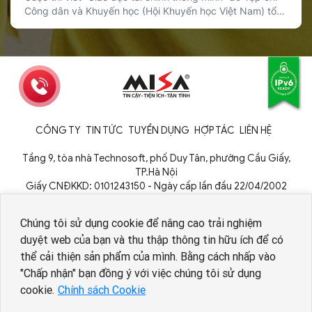
Công dân và Khuyến học (Hội Khuyến học Việt Nam) tổ
chức đã chính thức được phát động, với sự đồng hành
của Sổ Thu Chi MISA trong vai trò nhà tài trợ giải thưởng.
Cuộc thi hướng tới mục tiêu lan tỏa […]
CÔNG TY
TIN TỨC
TUYỂN DỤNG
HỢP TÁC
LIÊN HỆ
Tầng 9, tòa nhà Technosoft, phố Duy Tân, phường Cầu Giấy,
TP.Hà Nội
Giấy CNĐKKD: 0101243150 - Ngày cấp lần đầu 22/04/2002
Cơ quan cấp: Phòng Đăng ký kinh doanh - Sở Kế hoạch và Đầu tư
TP. Hà Nội
Chúng tôi sử dụng cookie để nâng cao trải nghiệm
duyệt web của bạn và thu thập thông tin hữu ích để có
thể cải thiện sản phẩm của mình. Bằng cách nhấp vào
Nhân viên AI tuyển dụng
"Chấp nhận" bạn đồng ý với việc chúng tôi sử dụng
cookie.
Chính sách Cookie
Copyright © 1994 - 2026 MISA JSC
Chính sách bảo vệ dữ liệu cá