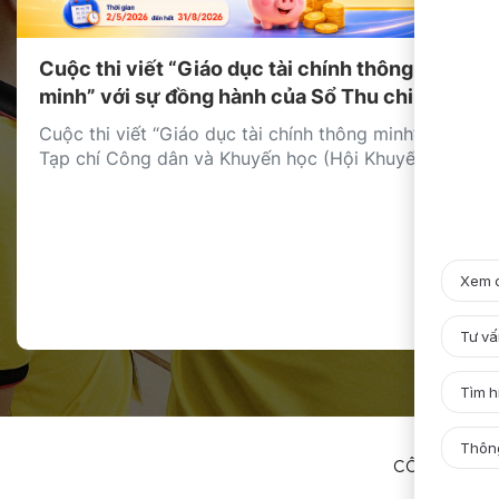
Cuộc thi viết “Giáo dục tài chính thông
minh” với sự đồng hành của Sổ Thu chi
MISA
Cuộc thi viết “Giáo dục tài chính thông minh” do
Tạp chí Công dân và Khuyến học (Hội Khuyến
học Việt Nam) tổ chức đã chính thức được phát
động, với sự đồng hành của Sổ Thu Chi MISA
trong vai trò nhà tài trợ giải thưởng. Cuộc thi
hướng tới mục tiêu lan tỏa […]
CÔNG TY
T