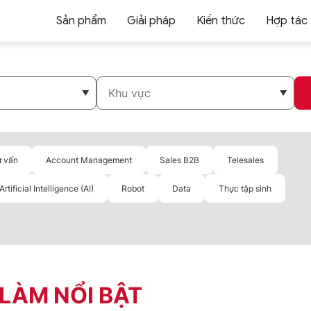
Sản phẩm
Giải pháp
Kiến thức
Hợp tác
ư vấn
Account Management
Sales B2B
Telesales
Artificial Intelligence (AI)
Robot
Data
Thực tập sinh
 LÀM NỔI BẬT