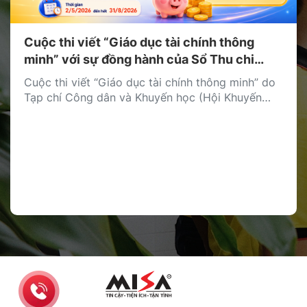
Cuộc thi viết “Giáo dục tài chính thông
minh” với sự đồng hành của Sổ Thu chi
MISA
Cuộc thi viết “Giáo dục tài chính thông minh” do
Tạp chí Công dân và Khuyến học (Hội Khuyến
học Việt Nam) tổ chức đã chính thức được phát
động, với sự đồng hành của Sổ Thu Chi MISA
trong vai trò nhà tài trợ giải thưởng. Cuộc thi
hướng tới mục tiêu lan tỏa […]