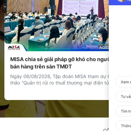
MISA chia sẻ giải pháp gỡ khó cho người
bán hàng trên sàn TMĐT
Ngày 06/08/2026, Tập đoàn MISA tham dự Hội
thảo “Quản trị rủi ro thuế thương mại điện tử” với
vai trò đại diện khối doanh nghiệp cung cấp giải
pháp công nghệ, chia sẻ giải pháp giúp cá nhân,
hộ kinh doanh và doanh nghiệp bán hàng trên
nền tảng thương mại điện tử quản […]
CÔNG TY
T