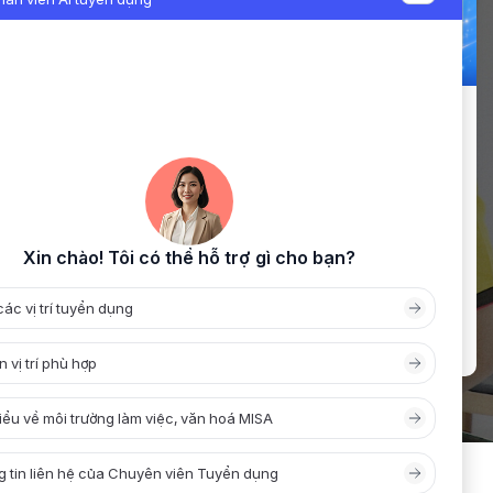
Cuộc thi viết “Giáo dục tài chính thông
minh” với sự đồng hành của Sổ Thu chi
MISA
Cuộc thi viết “Giáo dục tài chính thông minh” do
Tạp chí Công dân và Khuyến học (Hội Khuyến
học Việt Nam) tổ chức đã chính thức được phát
động, với sự đồng hành của Sổ Thu Chi MISA
trong vai trò nhà tài trợ giải thưởng. Cuộc thi
hướng tới mục tiêu lan tỏa […]
IN TỨC
TUYỂN DỤNG
HỢP TÁC
LIÊN HỆ