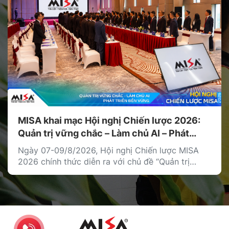
MISA khai mạc Hội nghị Chiến lược 2026:
Quản trị vững chắc – Làm chủ AI – Phát
triển bền vững
Ngày 07-09/8/2026, Hội nghị Chiến lược MISA
2026 chính thức diễn ra với chủ đề “Quản trị
vững chắc – Làm chủ AI – Phát triển bền vững”.
Hội nghị là hoạt động chiến lược thường niên của
MISA nhằm thống nhất định hướng phát triển dài
hạn, xác lập các ưu tiên chiến lược […]