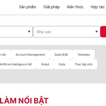
Sản phẩm
Giải pháp
Kiến thức
Hợp tác
ư vấn
Account Management
Sales B2B
Telesales
Artificial Intelligence (AI)
Robot
Data
Thực tập sinh
 LÀM NỔI BẬT