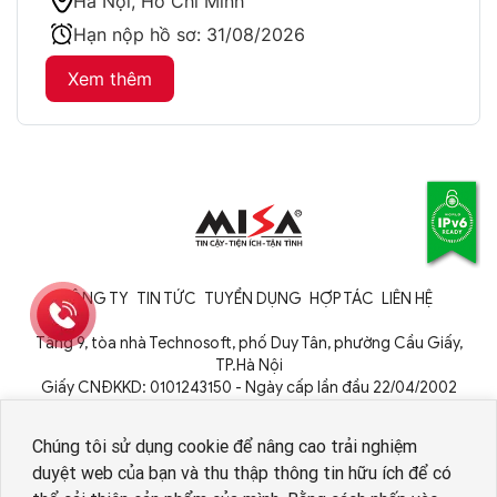
Hà Nội, Hồ Chí Minh
Hạn nộp hồ sơ:
31/08/2026
Xem thêm
CÔNG TY
TIN TỨC
TUYỂN DỤNG
HỢP TÁC
LIÊN HỆ
Tầng 9, tòa nhà Technosoft, phố Duy Tân, phường Cầu Giấy,
TP.Hà Nội
Giấy CNĐKKD: 0101243150 - Ngày cấp lần đầu 22/04/2002
Cơ quan cấp: Phòng Đăng ký kinh doanh - Sở Kế hoạch và Đầu tư
TP. Hà Nội
Chúng tôi sử dụng cookie để nâng cao trải nghiệm
duyệt web của bạn và thu thập thông tin hữu ích để có