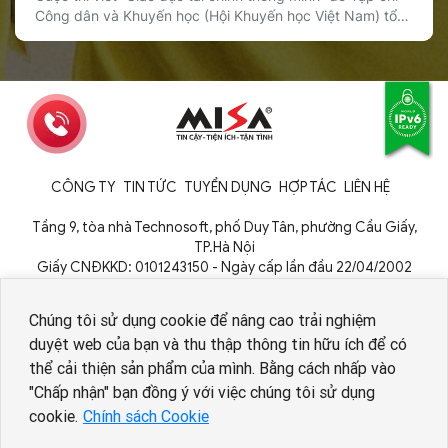
Công dân và Khuyến học (Hội Khuyến học Việt Nam) tổ
chức đã chính thức được phát động, với sự đồng hành
của Sổ Thu Chi MISA trong vai trò nhà tài trợ giải thưởng.
Cuộc thi hướng tới mục tiêu lan tỏa […]
CÔNG TY
TIN TỨC
TUYỂN DỤNG
HỢP TÁC
LIÊN HỆ
Tầng 9, tòa nhà Technosoft, phố Duy Tân, phường Cầu Giấy,
TP.Hà Nội
Giấy CNĐKKD: 0101243150 - Ngày cấp lần đầu 22/04/2002
Cơ quan cấp: Phòng Đăng ký kinh doanh - Sở Kế hoạch và Đầu tư
TP. Hà Nội
Chúng tôi sử dụng cookie để nâng cao trải nghiệm
duyệt web của bạn và thu thập thông tin hữu ích để có
thể cải thiện sản phẩm của mình. Bằng cách nhấp vào
Nhân viên AI tuyển dụng
"Chấp nhận" bạn đồng ý với việc chúng tôi sử dụng
cookie.
Chính sách Cookie
Copyright © 1994 - 2026 MISA JSC
Chính sách bảo vệ dữ liệu cá