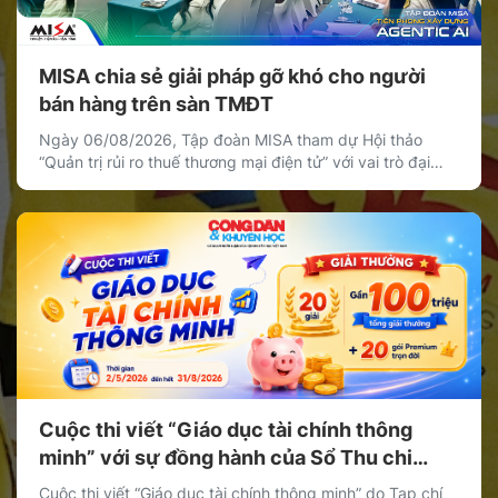
MISA chia sẻ giải pháp gỡ khó cho người
bán hàng trên sàn TMĐT
Ngày 06/08/2026, Tập đoàn MISA tham dự Hội thảo
“Quản trị rủi ro thuế thương mại điện tử” với vai trò đại
diện khối doanh nghiệp cung cấp giải pháp công nghệ,
chia sẻ giải pháp giúp cá nhân, hộ kinh doanh và doanh
nghiệp bán hàng trên nền tảng thương mại điện tử quản
[…]
Cuộc thi viết “Giáo dục tài chính thông
minh” với sự đồng hành của Sổ Thu chi
MISA
Cuộc thi viết “Giáo dục tài chính thông minh” do Tạp chí