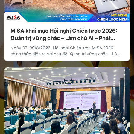
MISA khai mạc Hội nghị Chiến lược 2026:
Quản trị vững chắc – Làm chủ AI – Phát
triển bền vững
Ngày 07-09/8/2026, Hội nghị Chiến lược MISA 2026
chính thức diễn ra với chủ đề “Quản trị vững chắc – Làm
chủ AI – Phát triển bền vững”. Hội nghị là hoạt động chiến
lược thường niên của MISA nhằm thống nhất định hướng
phát triển dài hạn, xác lập các ưu tiên chiến lược […]