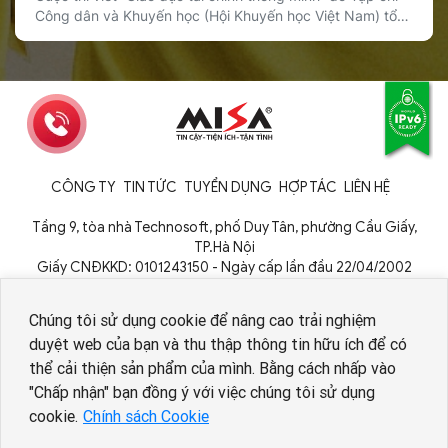
Công dân và Khuyến học (Hội Khuyến học Việt Nam) tổ
chức đã chính thức được phát động, với sự đồng hành
của Sổ Thu Chi MISA trong vai trò nhà tài trợ giải thưởng.
Cuộc thi hướng tới mục tiêu lan tỏa […]
CÔNG TY
TIN TỨC
TUYỂN DỤNG
HỢP TÁC
LIÊN HỆ
Tầng 9, tòa nhà Technosoft, phố Duy Tân, phường Cầu Giấy,
TP.Hà Nội
Giấy CNĐKKD: 0101243150 - Ngày cấp lần đầu 22/04/2002
Cơ quan cấp: Phòng Đăng ký kinh doanh - Sở Kế hoạch và Đầu tư
TP. Hà Nội
Chúng tôi sử dụng cookie để nâng cao trải nghiệm
duyệt web của bạn và thu thập thông tin hữu ích để có
thể cải thiện sản phẩm của mình. Bằng cách nhấp vào
Nhân viên AI tuyển dụng
"Chấp nhận" bạn đồng ý với việc chúng tôi sử dụng
cookie.
Chính sách Cookie
Copyright © 1994 - 2026 MISA JSC
Chính sách bảo vệ dữ liệu cá