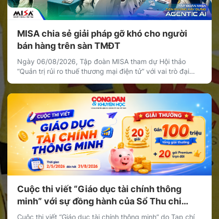
MISA chia sẻ giải pháp gỡ khó cho người
bán hàng trên sàn TMĐT
Ngày 06/08/2026, Tập đoàn MISA tham dự Hội thảo
“Quản trị rủi ro thuế thương mại điện tử” với vai trò đại
diện khối doanh nghiệp cung cấp giải pháp công nghệ,
chia sẻ giải pháp giúp cá nhân, hộ kinh doanh và doanh
nghiệp bán hàng trên nền tảng thương mại điện tử quản
[…]
Cuộc thi viết “Giáo dục tài chính thông
minh” với sự đồng hành của Sổ Thu chi
MISA
Cuộc thi viết “Giáo dục tài chính thông minh” do Tạp chí