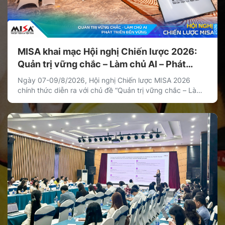
MISA khai mạc Hội nghị Chiến lược 2026:
Quản trị vững chắc – Làm chủ AI – Phát
triển bền vững
Ngày 07-09/8/2026, Hội nghị Chiến lược MISA 2026
chính thức diễn ra với chủ đề “Quản trị vững chắc – Làm
chủ AI – Phát triển bền vững”. Hội nghị là hoạt động chiến
lược thường niên của MISA nhằm thống nhất định hướng
phát triển dài hạn, xác lập các ưu tiên chiến lược […]