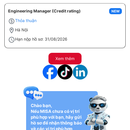
Engineering Manager (Credit rating)
NEW
Thỏa thuận
Hà Nội
Hạn nộp hồ sơ: 31/08/2026
Xem thêm
Chào bạn,
Nếu MISA chưa có vị trí
phù hợp với bạn, hãy gửi
hồ sơ để nhận thông báo
về các vị trí phù hợp