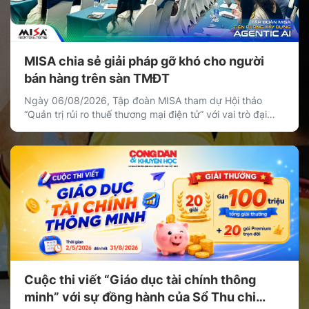
MISA chia sẻ giải pháp gỡ khó cho người
bán hàng trên sàn TMĐT
Ngày 06/08/2026, Tập đoàn MISA tham dự Hội thảo
“Quản trị rủi ro thuế thương mại điện tử” với vai trò đại
diện khối doanh nghiệp cung cấp giải pháp công nghệ,
chia sẻ giải pháp giúp cá nhân, hộ kinh doanh và doanh
nghiệp bán hàng trên nền tảng thương mại điện tử quản
[…]
Cuộc thi viết “Giáo dục tài chính thông
minh” với sự đồng hành của Sổ Thu chi