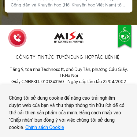
Công dân và Khuyến học (Hội Khuyến học Việt Nam) tổ
chức đã chính thức được phát động, với sự đồng hành
của Sổ Thu Chi MISA trong vai trò nhà tài trợ giải thưởng.
Cuộc thi hướng tới mục tiêu lan tỏa […]
CÔNG TY
TIN TỨC
TUYỂN DỤNG
HỢP TÁC
LIÊN HỆ
Tầng 9, tòa nhà Technosoft, phố Duy Tân, phường Cầu Giấy,
TP.Hà Nội
Giấy CNĐKKD: 0101243150 - Ngày cấp lần đầu 22/04/2002
Cơ quan cấp: Phòng Đăng ký kinh doanh - Sở Kế hoạch và Đầu tư
TP. Hà Nội
Chúng tôi sử dụng cookie để nâng cao trải nghiệm
duyệt web của bạn và thu thập thông tin hữu ích để có
thể cải thiện sản phẩm của mình. Bằng cách nhấp vào
Nhân viên AI tuyển dụng
"Chấp nhận" bạn đồng ý với việc chúng tôi sử dụng
cookie.
Chính sách Cookie
Copyright © 1994 - 2026 MISA JSC
Chính sách bảo vệ dữ liệu cá