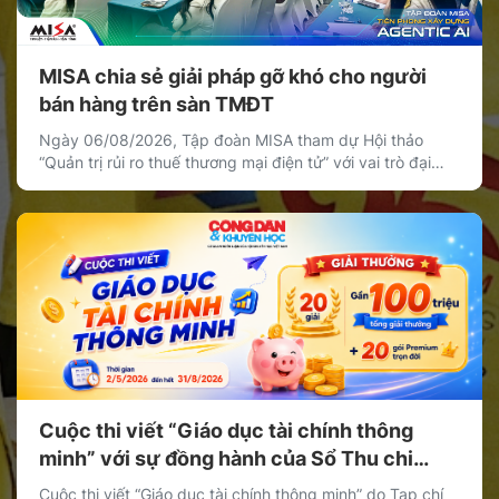
MISA chia sẻ giải pháp gỡ khó cho người
bán hàng trên sàn TMĐT
Ngày 06/08/2026, Tập đoàn MISA tham dự Hội thảo
“Quản trị rủi ro thuế thương mại điện tử” với vai trò đại
diện khối doanh nghiệp cung cấp giải pháp công nghệ,
chia sẻ giải pháp giúp cá nhân, hộ kinh doanh và doanh
nghiệp bán hàng trên nền tảng thương mại điện tử quản
[…]
Cuộc thi viết “Giáo dục tài chính thông
minh” với sự đồng hành của Sổ Thu chi
MISA
Cuộc thi viết “Giáo dục tài chính thông minh” do Tạp chí