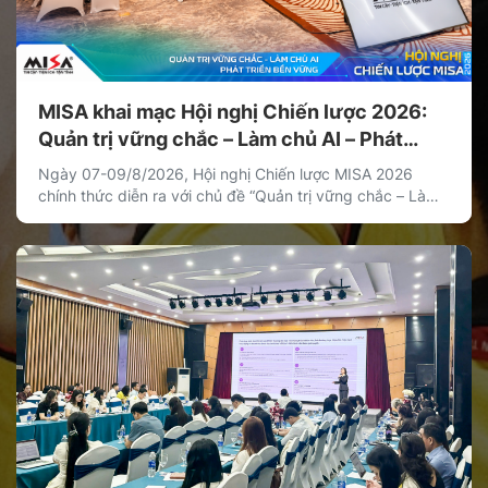
MISA khai mạc Hội nghị Chiến lược 2026:
Quản trị vững chắc – Làm chủ AI – Phát
triển bền vững
Ngày 07-09/8/2026, Hội nghị Chiến lược MISA 2026
chính thức diễn ra với chủ đề “Quản trị vững chắc – Làm
chủ AI – Phát triển bền vững”. Hội nghị là hoạt động chiến
lược thường niên của MISA nhằm thống nhất định hướng
phát triển dài hạn, xác lập các ưu tiên chiến lược […]