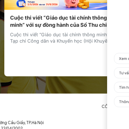
Cuộc thi viết “Giáo dục tài chính thông
minh” với sự đồng hành của Sổ Thu chi
MISA
Cuộc thi viết “Giáo dục tài chính thông minh” do
Tạp chí Công dân và Khuyến học (Hội Khuyến
học Việt Nam) tổ chức đã chính thức được phát
động, với sự đồng hành của Sổ Thu Chi MISA
trong vai trò nhà tài trợ giải thưởng. Cuộc thi
hướng tới mục tiêu lan tỏa […]
CÔNG TY
T
ường Cầu Giấy,
TP.Hà Nội
u 22/04/2002