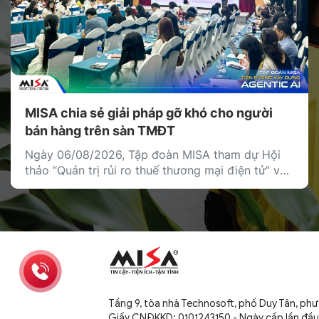
MISA chia sẻ giải pháp gỡ khó cho người
bán hàng trên sàn TMĐT
Ngày 06/08/2026, Tập đoàn MISA tham dự Hội
thảo “Quản trị rủi ro thuế thương mại điện tử” với
vai trò đại diện khối doanh nghiệp cung cấp giải
pháp công nghệ, chia sẻ giải pháp giúp cá nhân,
hộ kinh doanh và doanh nghiệp bán hàng trên
nền tảng thương mại điện tử quản […]
Tầng 9, tòa nhà Technosoft, phố Duy Tân, ph
Giấy CNĐKKD: 0101243150 - Ngày cấp lần đầ