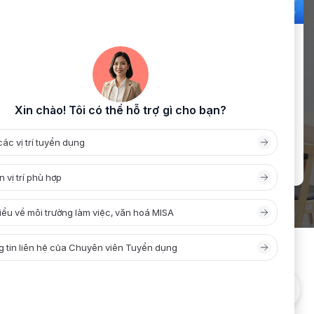
Cuộc thi viết “Giáo dục tài chính thông
minh” với sự đồng hành của Sổ Thu chi
MISA
Cuộc thi viết “Giáo dục tài chính thông minh” do
Tạp chí Công dân và Khuyến học (Hội Khuyến
học Việt Nam) tổ chức đã chính thức được phát
động, với sự đồng hành của Sổ Thu Chi MISA
trong vai trò nhà tài trợ giải thưởng. Cuộc thi
hướng tới mục tiêu lan tỏa […]
IN TỨC
TUYỂN DỤNG
HỢP TÁC
LIÊN HỆ