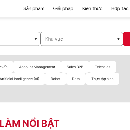
Sản phẩm
Giải pháp
Kiến thức
Hợp tác
ư vấn
Account Management
Sales B2B
Telesales
Artificial Intelligence (AI)
Robot
Data
Thực tập sinh
 LÀM NỔI BẬT