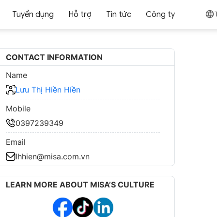
Tuyển dụng
Hỗ trợ
Tin tức
Công ty
CONTACT INFORMATION
Name
Lưu Thị Hiền Hiền
Mobile
0397239349
Email
lhhien@misa.com.vn
LEARN MORE ABOUT MISA’S CULTURE