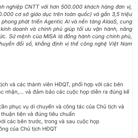
nh nghiệp CNTT với hơn 500.000 khách hàng đơn vị,
.000 cơ sở giáo dục trên toàn quốc) và gần 3,5 triệu
n phong phát triển Agentic AI và nền tảng AIaaS, cung
kinh doanh và chính phủ giúp tối ưu vận hành, nâng
hức. Sứ mệnh của MISA là đồng hành cùng chính phủ,
huyển đổi số, khẳng định vị thế công nghệ Việt Nam
 tịch và các thành viên HĐQT, phối hợp với các bên
 xác nhận,... và đảm bảo các cuộc họp diễn ra đúng kế
cần phục vụ di chuyển và công tác của Chủ tịch và
thuận tiện và đúng tiêu chuẩn
với các bên trước, trong và sau cuộc họp
công của Chủ tịch HĐQT