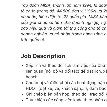
Tập đoàn MISA, thành lập năm 1994, là doa
tổ chức (trong đó: 44.500 đơn vị HCSN và 20
cá nhân, hiện diện tại 22 quốc gia. MISA tiê
cấp giải pháp số hóa cho doanh nghiệp, hộ 
cao hiệu quả và giảm tải thủ công cho tổ c
doanh nghiệp và cá nhân trong hành trình c
trên quốc tế.
Job Description
Xếp lịch và theo dõi lịch làm việc của Chủ
liên quan (nội bộ và đối tác) để đặt lịch,
hoạch.
Chuẩn bị và điều phối các hoạt động hậu 
HĐQT (đặt xe, vé, khách sạn,…), đảm bảo 
Ghi chép biên bản họp, theo dõi, trao đổi 
Thực hiện các công việc khác theo phân 