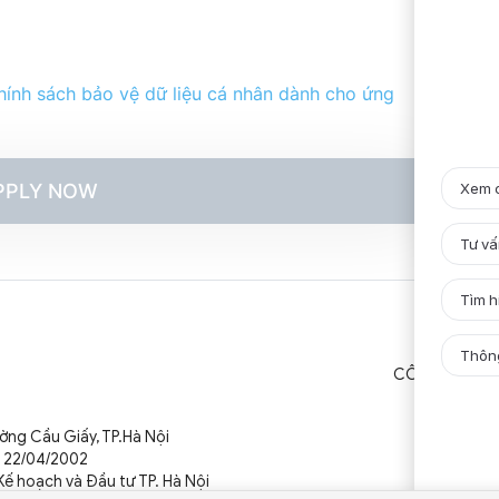
hính sách bảo vệ dữ liệu cá nhân dành cho ứng
PPLY NOW
CÔNG TY
T
ường Cầu Giấy,
TP.Hà Nội
u 22/04/2002
ế hoạch và Đầu tư TP. Hà Nội