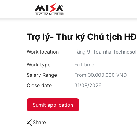
MISA.VN
Trợ lý- Thư ký Chủ tịch H
Work location
Tầng 9, Tòa nhà Technosof
Work type
Full-time
Salary Range
From 30.000.000 VND
Close date
31/08/2026
Sumit application
Share